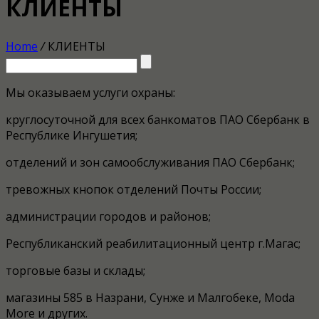
КЛИЕНТЫ
Home
/
КЛИЕНТЫ
Мы оказываем услуги охраны:
круглосуточной для всех банкоматов ПАО Сбербанк в
Республике Ингушетия;
отделений и зон самообслуживания ПАО Сбербанк;
тревожных кнопок отделений Почты России;
администрации городов и районов;
Республиканский реабилитационный центр г.Магас;
торговые базы и склады;
магазины 585 в Назрани, Сунже и Малгобеке, Moda
More и других.